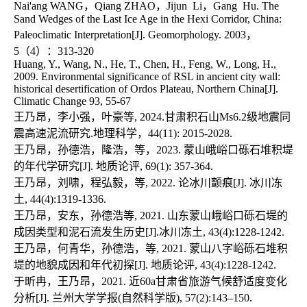
Nai'ang WANG，Qiang ZHAO，Jijun  Li，Gang  Hu. The 
Sand Wedges of the Last Ice Age in the Hexi Corridor, China: 
Paleoclimatic Interpretation[J]. Geomorphology. 2003，
5（4）：313-320

Huang, Y., Wang, N., He, T., Chen, H., Feng, W., Long, H., 
2009. Environmental significance of RSL in ancient city wall: 
historical desertification of Ordos Plateau, Northern China[J]. 
Climatic Change 93, 55-67

王乃昂，李小强，叶豪等, 2024.甘肃积石山Ms6.2级地震同
震高速泥流研究.地理科学，44(11): 2015-2028.

王乃昂，孙德浩，隆浩，等，2023. 蒙山峨峪口砾石堆积堤
的年代学研究[J]. 地质论评, 69(1): 357-364.

王乃昂，刘啸，程弘毅，等, 2022. 论冰川颤痕[J]. 冰川冻
土, 44(4):1319-1336.

王乃昂，安东，孙德浩等, 2021. 山东蒙山峨峪口砾石堤的
成因类型和泥石流发生历史[J].冰川冻土, 43(4):1228-1242.

王乃昂，何青华，孙德浩，等, 2021. 蒙山八字峪砾石堆积
堤的地貌成因和年代初探[J]. 地质论评, 43(4):1228-1242.

于昕冉，王乃昂，2021. 近60a甘肃省旅游气候舒适度变化
分析[J]. 兰州大学学报(自然科学版), 57(2):143–150.
