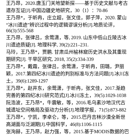
王乃昂，2020.唐玉门关地望新探——基于历史文献与考古
遗存互证[J].中国边疆史地研究，30（1）：70-86

王乃昂*，于昕冉，庄立超，张文佳，郭子萍，2020. 蒙山
“冰川遗迹”辨识过程中的逻辑谬误分析[J].地质论评，
66(3):555-568

王乃昂，张律吕，余莺潇，等, 2019. 山东中低山丘陵古冰
川遗迹质疑[J]. 地理科学, 39(2):221–231.

马玲，王乃昂*，贾鹏. 甘肃瓜州榆林窟历史洪水及其重现
期研究[J]. 干旱区研究, 2018, 35(2):334-339

王乃昂*，戴霜，张律吕，余莺潇，于昕冉，田璐，尹丽
颖，2017.第四纪冰川遗迹的判别标准与方法问题[J].冰川冻
土，39(6):1289-1297

王乃昂*，赵井东，余莺潇，于昕冉，张文佳，2017.渐趋
完善的第四纪冰川研究范式[J].冰川冻土，39(5):1029-1038

阮浩波，王乃昂*，牛震敏，等，2016.毛乌素沙地汉代古
城遗址空间格局及驱动力分析[J].地理学报，71(5):873-882

王乃昂*，宁凯，李卓仑，等，2015.巴丹吉林沙漠全新世
高湖面与泛湖期[J].中国科学，46(8):1106-1115

张洵赫，王乃昂，赵力强，等，2015.基于MODIS数据的巴