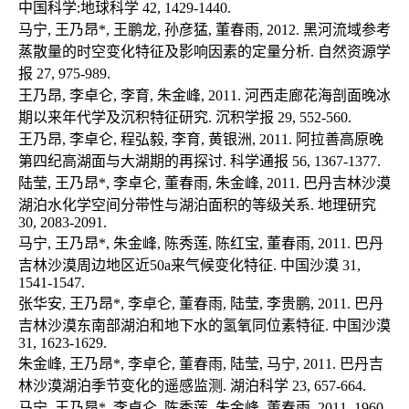
中国科学:地球科学 42, 1429-1440.

马宁, 王乃昂*, 王鹏龙, 孙彦猛, 董春雨, 2012. 黑河流域参考
蒸散量的时空变化特征及影响因素的定量分析. 自然资源学
报 27, 975-989.

王乃昂, 李卓仑, 李育, 朱金峰, 2011. 河西走廊花海剖面晚冰
期以来年代学及沉积特征研究. 沉积学报 29, 552-560.

王乃昂, 李卓仑, 程弘毅, 李育, 黄银洲, 2011. 阿拉善高原晚
第四纪高湖面与大湖期的再探讨. 科学通报 56, 1367-1377.

陆莹, 王乃昂*, 李卓仑, 董春雨, 朱金峰, 2011. 巴丹吉林沙漠
湖泊水化学空间分带性与湖泊面积的等级关系. 地理研究 
30, 2083-2091.

马宁, 王乃昂*, 朱金峰, 陈秀莲, 陈红宝, 董春雨, 2011. 巴丹
吉林沙漠周边地区近50a来气候变化特征. 中国沙漠 31, 
1541-1547.

张华安, 王乃昂*, 李卓仑, 董春雨, 陆莹, 李贵鹏, 2011. 巴丹
吉林沙漠东南部湖泊和地下水的氢氧同位素特征. 中国沙漠 
31, 1623-1629.

朱金峰, 王乃昂*, 李卓仑, 董春雨, 陆莹, 马宁, 2011. 巴丹吉
林沙漠湖泊季节变化的遥感监测. 湖泊科学 23, 657-664.

马宁, 王乃昂*, 李卓仑, 陈秀莲, 朱金峰, 董春雨, 2011. 1960-