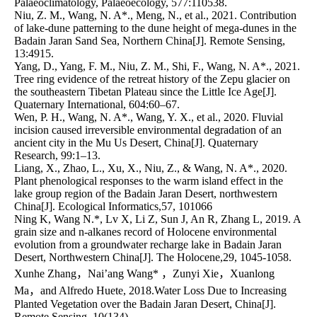
Palaeoclimatology, Palaeoecology, 577:110538.

Niu, Z. M., Wang, N. A*., Meng, N., et al., 2021. Contribution 
of lake-dune patterning to the dune height of mega-dunes in the 
Badain Jaran Sand Sea, Northern China[J]. Remote Sensing, 
13:4915.

Yang, D., Yang, F. M., Niu, Z. M., Shi, F., Wang, N. A*., 2021. 
Tree ring evidence of the retreat history of the Zepu glacier on 
the southeastern Tibetan Plateau since the Little Ice Age[J]. 
Quaternary International, 604:60–67.

Wen, P. H., Wang, N. A*., Wang, Y. X., et al., 2020. Fluvial 
incision caused irreversible environmental degradation of an 
ancient city in the Mu Us Desert, China[J]. Quaternary 
Research, 99:1–13.

Liang, X., Zhao, L., Xu, X., Niu, Z., & Wang, N. A*., 2020. 
Plant phenological responses to the warm island effect in the 
lake group region of the Badain Jaran Desert, northwestern 
China[J]. Ecological Informatics,57, 101066  

Ning K, Wang N.*, Lv X, Li Z, Sun J, An R, Zhang L, 2019. A 
grain size and n-alkanes record of Holocene environmental 
evolution from a groundwater recharge lake in Badain Jaran 
Desert, Northwestern China[J]. The Holocene,29, 1045-1058.

Xunhe Zhang，Nai’ang Wang* ，Zunyi Xie，Xuanlong 
Ma，and Alfredo Huete, 2018.Water Loss Due to Increasing 
Planted Vegetation over the Badain Jaran Desert, China[J]. 
Remote Sensing ,10(134)
