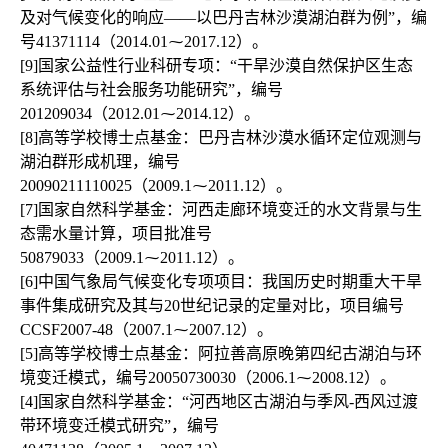
及对气候变化的响应——以巴丹吉林沙漠湖泊群为例”，编
号41371114（2014.01⁓2017.12）。

[9]国家公益性行业科研专项：“干旱沙漠自然保护区生态
系统评估与社会服务功能研究”，编号
201209034（2012.01⁓2014.12）。

[8]高等学校博士点基金：巴丹吉林沙漠水循环定位观测与
湖泊群形成机理，编号
20090211110025（2009.1⁓2011.12）。

[7]国家自然科学基金：河西走廊环境变迁的水文背景与生
态需水量计算，项目批准号
50879033（2009.1⁓2011.12）。

[6]中国气象局气候变化专项项目：我国历史时期重大干旱
事件集成研究及其与20世纪记录的定量对比，项目编号
CCSF2007-48（2007.1⁓2007.12）。

[5]高等学校博士点基金：阿拉善高原晚第四纪古湖泊与环
境变迁模式，编号20050730030（2006.1⁓2008.12）。

[4]国家自然科学基金：“河西地区古湖泊与季风-西风过渡
带环境变迁模式研究”，编号