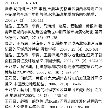
21（12）：161-169

隆浩,马海州,王乃昂,李育,王晨华.腾格里沙漠西北缘湖泊沉
积记录的全新世中期气候环境.海洋地质与第四纪地质，
2007,27（3）：105-111

隆浩，王乃昂，李育，马海州，赵强，程弘毅，黄银洲.猪
野泽记录的季风边缘区全新世中期气候环境演化历史.第四
纪研究，2007，27（3）:371-381

隆浩，王乃昂，马海州，李育.腾格里沙漠西北缘湖泊沉积
记录的区域风沙特征.沉积学报，2007，25（4）:626-631

隆浩，王乃昂，李育，王晨华.毛乌素沙地北缘泊江海子剖
面粒度特征及环境意义.中国沙漠，2007，27（2）:187-193

王乃昂，黄银洲，何统慧等.鄂尔多斯高原古城夯层沙的环
境解释.地理学报，2006，61（9）：937-944

王乃昂，何统慧，黄银洲等.六胡州古城址的发现及其环境
意义.中国历史地理论丛，2006，21(3)：36-46

王乃昂，蔡为民.邹衍的地理学说及其与《五藏山经》之关
系.地理科学,2003，23（2）：136-141

王乃昂，赵强，胡刚等.近2KaBP河西走廊沙漠化过程的气