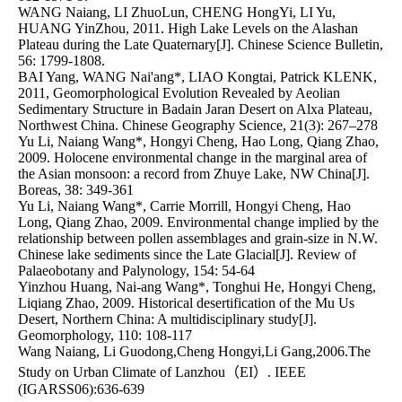
WANG Naiang, LI ZhuoLun, CHENG HongYi, LI Yu, 
HUANG YinZhou, 2011. High Lake Levels on the Alashan 
Plateau during the Late Quaternary[J]. Chinese Science Bulletin, 
56: 1799-1808.

BAI Yang, WANG Nai'ang*, LIAO Kongtai, Patrick KLENK, 
2011, Geomorphological Evolution Revealed by Aeolian 
Sedimentary Structure in Badain Jaran Desert on Alxa Plateau, 
Northwest China. Chinese Geography Science, 21(3): 267–278

Yu Li, Naiang Wang*, Hongyi Cheng, Hao Long, Qiang Zhao, 
2009. Holocene environmental change in the marginal area of 
the Asian monsoon: a record from Zhuye Lake, NW China[J]. 
Boreas, 38: 349-361

Yu Li, Naiang Wang*, Carrie Morrill, Hongyi Cheng, Hao 
Long, Qiang Zhao, 2009. Environmental change implied by the 
relationship between pollen assemblages and grain-size in N.W. 
Chinese lake sediments since the Late Glacial[J]. Review of 
Palaeobotany and Palynology, 154: 54-64

Yinzhou Huang, Nai-ang Wang*, Tonghui He, Hongyi Cheng, 
Liqiang Zhao, 2009. Historical desertification of the Mu Us 
Desert, Northern China: A multidisciplinary study[J]. 
Geomorphology, 110: 108-117

Wang Naiang, Li Guodong,Cheng Hongyi,Li Gang,2006.The 
Study on Urban Climate of Lanzhou（EI）. IEEE 
(IGARSS06):636-639 
