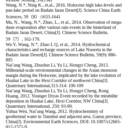
Wang, N.*, Ning K., et.al., 2016. Holocene high lake-levels and 
pan-lake period on Badain Jaran Desert[J]. Science China Earth 
Sciences, 59（8）:1633-1641

Ma, N., Wang, N.*, Zhao, L., et al., 2014. Observation of mega-
dune evaporation after various rain events in the hinterland of 
Badain Jaran Desert, China[J]. Chinese Science Bulletin, 
59（7）, 162-170.

Wu Y, Wang, N.*, Zhao L Q, et al., 2014. Hydrochemical 
characteristics and recharge sources of Lake Nuoertu in the 
Badain Jaran Desert[J]. Chinese Science Bulletin, 59(9): 886-
895

Nai’ang Wang, Zhuolun Li, Yu Li, Hongyi Cheng, 2013. 
Millennial-scale environmental changes in the Asian monsoon 
margin during the Holocene, implicated by the lake evolution of 
Huahai Lake in the Hexi Corridor of northwest China[J]. 
Quaternary International,313-314: 100-109

Nai’ang Wang, Zhuolun Li, Yu Li, Hongyi Cheng, Rong 
Huang, 2012. Younger Dryas Event recorded by the mirabilite 
deposition in Huahai Lake, Hexi Corridor, NW China[J]. 
Quaternary International, 250: 93-99.

Yuhua Wen, Nai’ang Wang, 2012. Hydrochemistry of 
geothermal water in Tianshui and adjacent area, Gansu province, 
China[J]. Environmental Earth Sciences, DOI: 10.1007/s12665-
012-1571-9.
