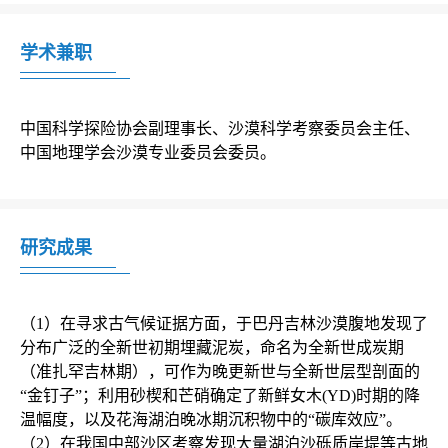
学术兼职
中国科学探险协会副理事长、沙漠科学考察委员会主任、
中国地理学会沙漠专业委员会委员。
研究成果
（1）在寻求古气候证据方面，于巴丹吉林沙漠腹地发现了
分布广泛的全新世初期埋藏泥炭，命名为全新世成炭期
（准扎罕吉林期），可作为晚更新世与全新世层型剖面的
“金钉子”；利用砂楔和芒硝确定了新鲜女木(YD)时期的降
温幅度，以及花海湖泊晚冰期沉积物中的“碳库效应”。

（2）在我国中部沙区考察发现大量湖泊沙砾质岸堤等古地