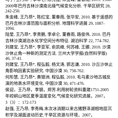
2009年巴丹吉林沙漠南北缘气候变化分析. 干旱区研究 28, 
242-250.

朱金峰, 王乃昂*, 陈红宝, 董春雨, 张华安, 2010. 基于遥感的
巴丹吉林沙漠范围与面积分析. 地理科学进展 29, 1087-
1094. 

陆莹, 王乃昂*, 李贵鹏, 李卓仑, 董春雨, 路俊伟, 2010. 巴丹
吉林沙漠湖泊水化学空间分布特征. 湖泊科学 22, 774-782.

刘建宝, 王乃昂*, 李亚军, 俞凯峰, 何苏峰, 王娜, 2010. 沙漠
沙休止角一种新的测定方法. 兰州大学学报(自然科学版) 
46, 37-41.

刘建宝, 王乃昂*, 程弘毅, 杨文涛, 郭志谦, 2010. 沙丘沙休止
角影响因素实验研究. 中国沙漠 30, 758-762.

何彤慧, 王乃昂*, 黄银洲, 程弘毅, 2010. 毛乌素沙地古城反
演的地表水环境变化. 中国沙漠 30, 471-476.

侯迎，王乃昂，李钢，郑芳.利用树轮资料重建1751-2005
年崆峒山地区夏季温度变化.气候变化研究进展，2007，
3（3）：172-173

赵强, 王乃昂, 李秀梅.末次冰消期以来古猪野泽湖相地层沉
积学及湖面波动历史.干旱区资源与环境，2007，