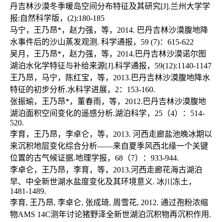
丹吉林沙漠冬季暖岛空间分布特征及其研究[J].兰州大学学
报:自然科学版，(2):180-185

马宁，王乃昂*，赵力强，等，2014. 巴丹吉林沙漠腹地降
水事件后的沙山蒸发观测. 科学通报，59 (7)：615-622

吴月，王乃昂*，赵力强，等，2014.巴丹吉林沙漠诺尔图
湖泊水化学特征与补给来源[J].科学通报，59(12):1140-1147 

王乃昂，马宁，陈红宝，等，2013.巴丹吉林沙漠腹地降水
特征的初步分析.水科学进展，2：153-160.

张振瑜，王乃昂*，董春雨，等，2012.巴丹吉林沙漠腹地
湖泊面积空间变化的遥感分析.湖泊科学，25（4）：514-
520.

李育，王乃昂，李卓仑，等，2013. 河西走廊盐池晚冰期以
来沉积地层变化综合分析——来自夏季风西北缘一个关键
位置的古气候证据.地理学报，68（7）：933-944.

李卓仑，王乃昂，李育，等，2013.河西走廊花海古湖泊
早、中全新世湖水盐度变化及其环境意义. 冰川冻土，
1481-1489.

李育, 王乃昂, 李卓仑, 张成琦, 周雪花, 2012. 通过孢粉浓缩
物AMS 14C测年讨论猪野泽全新世湖泊沉积物再沉积作用. 