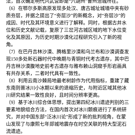
法，首次确定明代兴武营即是“六胡州”鲁州治城所在。

（6）在鄂尔多斯高原发现多处汉、唐古城址城墙中夹有砂
质夯层，并据之提出了“夯层沙”的新概念，对“夯层沙”的
成因、时代及其环境意义进行了解释。同时，根据古井水
位和历史文献记载，复原了三岔河古城区域的地下水位变
化及其原因，为历史时期沙漠化过程研究引入了新的视
角。

（7）在巴丹吉林沙漠、腾格里沙漠和乌兰布和沙漠调查发
现150多处新石器时代中晚期与青铜时代考古遗存，其中巴
丹吉林沙漠腹地史前考古遗存与雅布赖山洞窟手形岩画具
有共存关系，二者时代具有一致性。

（8）利用云南沙棘局地最老树龄作为代用指标，重建了藏
东南则普冰川小冰期以来的退缩历史，与附近区域其他冰
川研究结果一致性良好，且时间分辨率更高。

（9）基于冰川综合体思想，提出第四纪冰川遗迹判别的三
要素地貌组合方法，在国内首次对冰川颤痕进行了系统研
究，并对中国东部“泛冰川论”形成了新的批判视角，在蒙
山发现了与康熙七年郯城地震存在时空关联的特大型泥石
流遗迹。
