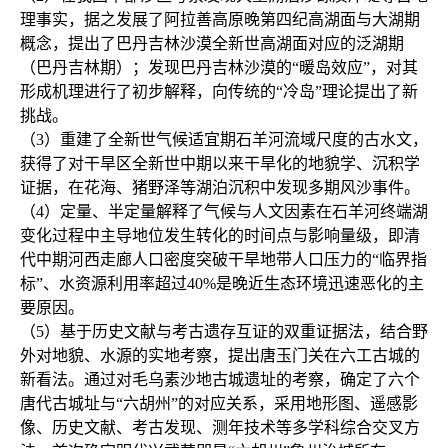
理事实，据之发展了阿拉善高原晚第四纪高湖面与大湖期
概念，提出了巴丹吉林沙漠全新世高湖面对应的泛湖期
（巴丹吉林期）；发现巴丹吉林沙漠的“暖岛效应”，对其
形成机理进行了初步解释，向传统的“冷岛”理论提出了新
挑战。

（3）重建了全新世气候适宜期石羊河流域尺度的古水文，
获得了对干旱区全新世中期以来干旱化的地貌学、沉积学
证据，在花海、猪野泽等湖泊沉积中发现多期风沙事件。

（4）定量、半定量解释了气候与人文因素在石羊河终端湖
变化过程中主导地位发生转化的时间点与影响量级，即清
代中期河西走廊人口密度突破干旱地带人口压力的“临界指
标”、水资源利用率超过40%是晚近生态环境迅速恶化的主
要原因。

（5）基于历史文献与考古遗存互证的双重证据法，结合野
外对地貌、水源的实地考察，提出唐玉门关在六工古城的
新看法。通过对毛乌素沙地古城遗址的考察，确定了六个
唐代古城址与“六胡州”的对应关系，采用地形图、遥感影
像、历史文献、考古发现、测年技术等多学科综合交叉方