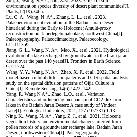
Sun, J., Wang, N.A*., Niu, Z.M, 2023. Effect of soil 
environment on species diversity of desert plant communities[J]. 
Plants,12(19):3465.

Lu, C. A., Wang, N. A*., Zhang, L. L., et al., 2023. 
Palaeoenvironment evolution of the Badain Jaran Desert 
hinterland during the Early to Holocene: Amulti-proxy 
reconstruction on Taoerlegetu paleolake, northwest China[J]. 
Palaeogeography, Palaeoclimatology, Palaeoecology, 
611:111359.

Jiang, G. L., Wang, N. A*., Mao, X., et al., 2021. Hydrological 
evolution of a lake recharged by groundwater in the brain jaran 
desert over the past 140 years[J]. Frontiers in Earth Science, 
9:721724.

Wang, Y. Y., Wang, N. A*., Zhao, X. P., et al., 2022. Field 
model-based cultural diffusion patterns and GIS spatial analysis 
study on the spatial diffusion patterns of Qijia Culture in 
China[J]. Remote Sensing, 14(6):1422–1422.

Yang, P., Wang N A*., Zhao, L.Q., et al., Variation 
characteristics and influencing mechanism of CO2 flux from 
lakes in the Badain Jaran Desert: A case study of Yindeer 
Lake[J]. Ecological Indicators, 2021, 127 (107731):1-13.

Ning, K., Wang, N. A*., Yang, Z. J., et al., 2021. Holocene 
vegetation history and environmental changes inferred from 
pollen records of a groundwater recharge lake, Badain Jaran 
Desert, northwestern China[J]. Palaeogeography, 